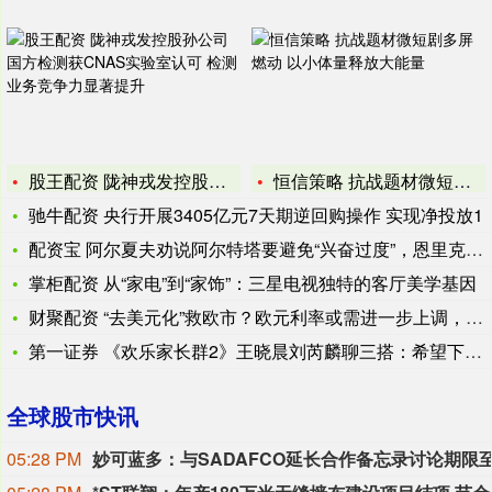
股王配资 陇神戎发控股孙公司国方检测获CNAS实验室认可 检
恒信策略 抗战题材微短剧多屏燃动 以小体量释放大能量
驰牛配资 央行开展3405亿元7天期逆回购操作 实现净投放1
配资宝 阿尔夏夫劝说阿尔特塔要避免“兴奋过度”，恩里克展露冠
掌柜配资 从“家电”到“家饰”：三星电视独特的客厅美学基因
财聚配资 “去美元化”救欧市？欧元利率或需进一步上调，以吸引
第一证券 《欢乐家长群2》王晓晨刘芮麟聊三搭：希望下次尝试新
全球股市快讯
05:28 PM