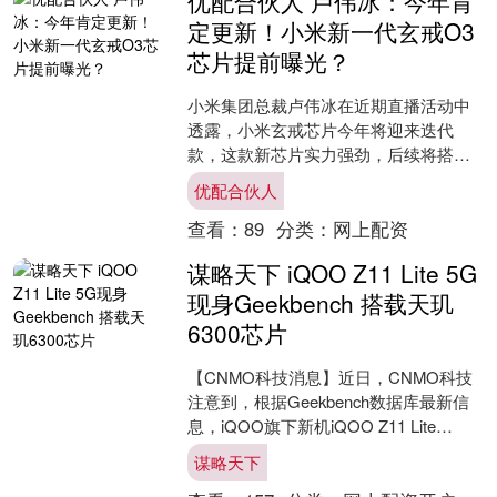
优配合伙人 卢伟冰：今年肯
定更新！小米新一代玄戒O3
芯片提前曝光？
小米集团总裁卢伟冰在近期直播活动中
透露，小米玄戒芯片今年将迎来迭代
款，这款新芯片实力强劲，后续将搭载
在一款表现相当优秀的产品上。卢伟冰
优配合伙人
特别强调，目前关于玄戒新芯....
查看：
89
分类：
网上配资
谋略天下 iQOO Z11 Lite 5G
现身Geekbench 搭载天玑
6300芯片
【CNMO科技消息】近日，CNMO科技
注意到，根据Geekbench数据库最新信
息，iQOO旗下新机iQOO Z11 Lite
5G（型号I2510）已完成性能....
谋略天下