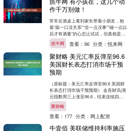
抓牛网 有小孩在，这几个动
作千万别做！
常常在酒桌上看到家长带着小朋友，抱
着“舔一口没关系”“尝一点没事”“碰一点以
后才有酒量”的心态让试试，但真相是
——小孩一滴酒都不能沾！酒精对儿童
抓牛网
查看：
96
分类：
悦来网
没有安全剂量，小....
聚财略 美元汇率反弹至96.6
美国财长表态打消市场干预
预期
（原标题：美元汇率反弹至96.6 美国财
长表态打消市场干预预期） 金吾财讯|美
元指数周三上涨至96.6，结束连续四个
交易日的下跌走势。此次反弹源于美国
聚财略
财长贝森特....
查看：
177
分类：
网上配资
牛壹佰 美联储维持利率施压