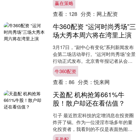
赢在策略
睛都快看不清，场面犹如....
查看：
128
分类：
网上配资
牛360配资 “运河时尚秀场”三
场大秀本周六将在湾里上演
3月17日，“副中心有变化”系列新闻发布
会第二场活动举行。“运河时尚秀场”全景
行动正式发布。北京青年报记者从会上
获悉，3月21日，“时尚北京·春风入湾”运
牛360配资
河时尚....
查看：
86
分类：
悦来网
天盈配 机构抢筹661%牛
股！散户却还在看估值？
引子 最近胜宏科技的定增消息在投资圈
炸开了锅。作为一位浸淫市场多年的量
化投资者，我看到的不仅是表面热闹的
定增数据，更是一场关于市场定价权的
天盈配