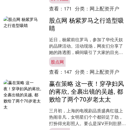
统计局最新数据显示，今年....
查看：
171
分类：
网上配资开户
股点网 杨紫罗马之行造型吸
睛
近日，杨紫前往罗马，参加了华伦天奴
的品牌活动。活动现场，网友们分享了
她的路透图，瞬间吸引了大家的目光
——她的新发型让人眼前一亮，彻底改
股点网
变了人们对她的固有印象。 ....
查看：
147
分类：
网上配资开户
赢在策略 这一夜！穿孕妇风
的蒋欣, 全裹出镜的吴越, 都
败给了两个70岁老太太
三月初，上海的电视剧品质盛典红毯上
热闹非凡，女明星们个个都卯足了劲，
打扮得光彩照人。要么是深V开到肚脐，
露出性感的锁骨；要么是亮片装闪得眼