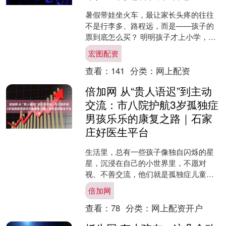
暑假带娃坐火车，最让家长头疼的往往
不是行李多、路程远，而是——孩子的
票到底怎么买？ 明明孩子才上小学，身
高却已经蹭蹭窜到了1米5。如果还按过
宏图配资
去“看身高”的老黄历....
查看：
141
分类：
网上配资
倍加网 从“贵人语迟”到主动
交流：市八院护航3岁孤独症
男孩乐乐的康复之路｜石家
庄好医生平台
生活里，总有一些孩子像独自闪烁的星
星，沉浸在自己的小世界里，不愿对
视、不善交流，他们就是孤独症儿童。
但不少家长存有育儿误区，误以为孩子
倍加网
沉默孤僻只是发育偏晚、年纪....
查看：
78
分类：
网上配资开户