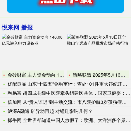
悦来网 播报
金砖财富 主力资金动向 146.08亿元潜入电力设备业
策略联盟 2025年5月13日辽宁鞍山宁远农产品批发市场价格
优配良品 山东“十四五”金融审计：查处101件重大违纪违法问
融易富 超四成县级中医院牵头组建医共体，国家卫健委：带来三大
倍加网 从“贵人语迟”到主动交流：市八院护航3岁孤独症男孩乐
泸深A融通 矿异动再起 对锰硅影响几何？
抓牛网 全世界都知道中国人放假了：欧洲、大洋洲多个景点被中国