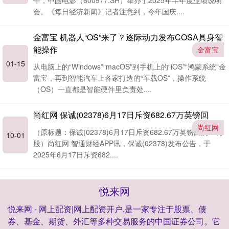
午，中国电影（600977.SH）举办了2025年半年度业绩说明
会。《每日经济新闻》记者注意到，今年国庆....
金富宝 机器人“OS”来了？逐际动力发布COSA具身智
能操作
金富宝
01-15
从电脑上的“Windows”“macOS”到手机上的“iOS”“鸿蒙系统”金
富宝，再到智能汽车上各家打造的“车载OS”，操作系统
（OS）一直都是智能硬件里负责处....
尚红网 保诚(02378)6月17日斥资682.67万英镑回
尚红网
（原标题：保诚(02378)6月17日斥资682.67万英镑回购70万
10-01
股）尚红网 智通财经APP讯，保诚(02378)发布公告，于
2025年6月17日斥资682....
悦来网
悦来网 - 网上配资|网上配资开户,是一家专注于股票、债
券、基金、期货、外汇等多种交易服务的中国证券公司。它