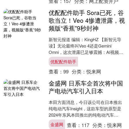
查看：
157
分类：
网上配资开户
优配配件助手 Sora已死，谷
歌当立！Veo 4惨遭泄露，视
频版“香蕉”9秒封神
新智元报道 编辑：KingHZ 【新智元导
读】无论最终叫Veo 4还是Gemini
Omni，这次泄露已足够震撼：AI视频不
再是短视频工具，而是拥有导演思维的
优配配件助手
叙....
查看：
99
分类：
悦来网
金盛网 日系车企首次将中国
产电动汽车引入日本
本田方面消息，今日该公司在日本推出
纯电动汽车Insight，这款车型的原型是
2024年东风本田推出的纯电动汽车
e:NS2。 这也是日系车企首次将中国产
金盛网
查看：
117
分类：
悦来网
电动车引入....