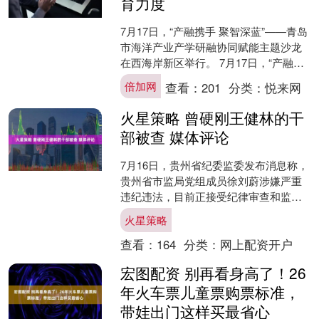
育力度
7月17日，“产融携手 聚智深蓝”——青岛
市海洋产业产学研融协同赋能主题沙龙
在西海岸新区举行。 7月17日，“产融携
手 聚智深蓝”——青岛市海洋产业产学研
倍加网
查看：
201
分类：
悦来网
融协同....
火星策略 曾硬刚王健林的干
部被查 媒体评论
7月16日，贵州省纪委监委发布消息称，
贵州省市监局党组成员徐刘蔚涉嫌严重
违纪违法，目前正接受纪律审查和监察
调查。 互联网是有记忆的，当年任丹寨
火星策略
县长的徐刘蔚曾因一....
查看：
164
分类：
网上配资开户
宏图配资 别再看身高了！26
年火车票儿童票购票标准，
带娃出门这样买最省心